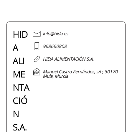
HID
info@hida.es
A
968660808
ALI
HIDA ALIMENTACIÓN S.A.
ME
Manuel Castro Fernández, s/n, 30170
Mula, Murcia
NTA
CIÓ
N
S.A.