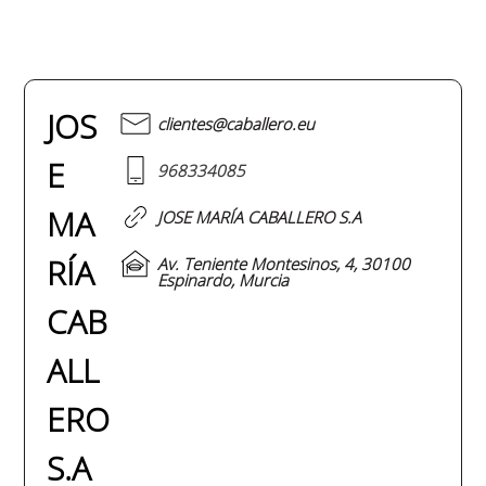
JOS
clientes@caballero.eu
E
968334085
MA
JOSE MARÍA CABALLERO S.A
RÍA
Av. Teniente Montesinos, 4, 30100
Espinardo, Murcia
CAB
ALL
ERO
S.A