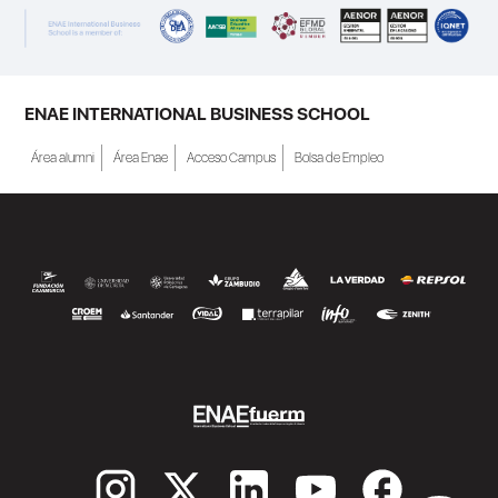
ENAE INTERNATIONAL BUSINESS SCHOOL
Área alumni
Área Enae
Acceso Campus
Bolsa de Empleo