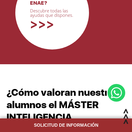
ENAE?
Descubre todas las
ayudas que dispones.
¿Cómo valoran nuestros
alumnos el MÁSTER
INTELIGENCIA
SOLICITUD DE INFORMACIÓN
ARTIFICIAL Y DATA