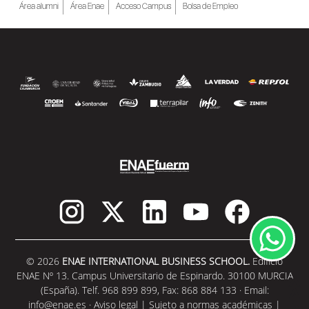
Área alumni
Área Enae
Acceso Campus
Bolsa de Empleo
© 2026
ENAE INTERNATIONAL BUSINESS SCHOOL.
Edificio
ENAE Nº 13. Campus Universitario de Espinardo. 30100 MURCIA
(España). Telf. 968 899 899, Fax: 868 884 133 · Email:
info@enae.es
·
Aviso legal
|
Sujeto a normas académicas
|