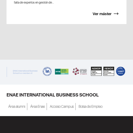
falta de expertos en gestión de...
Ver máster
ENAE INTERNATIONAL BUSINESS SCHOOL
Área alumni
Área Enae
Acceso Campus
Bolsa de Empleo