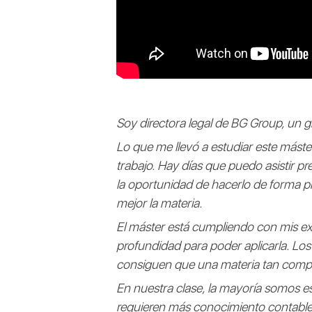
Soy directora legal de BG Group, un g
Lo que me llevó a estudiar este máste
trabajo. Hay días que puedo asistir p
la oportunidad de hacerlo de forma pr
mejor la materia.
El máster está cumpliendo con mis ex
profundidad para poder aplicarla. Los
consiguen que una materia tan comple
En nuestra clase, la mayoría somos e
requieren más conocimiento contable,