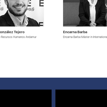
onzález Tejero
Encarna Barba
de Recursos Humanos Andamur
Encarna Barba Máster in Internationa