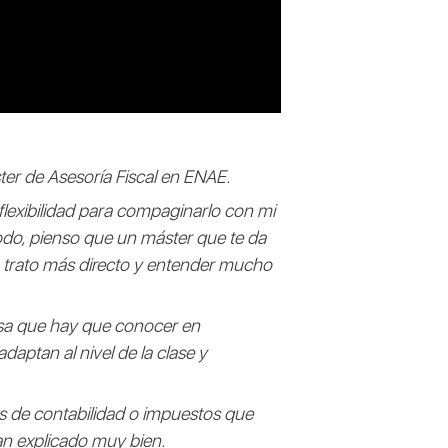
ter de Asesoría Fiscal en ENAE.
 flexibilidad para compaginarlo con mi
todo, pienso que un máster que te da
n trato más directo y entender mucho
ensa que hay que conocer en
aptan al nivel de la clase y
s de contabilidad o impuestos que
an explicado muy bien.