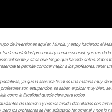
rupo de inversiones aquí en Murcia, y estoy haciendo el Más
r fue la modalidad presencial y semipresencial, que me da la
resencialmente y otros que tengo que hacerlo online. Sobre 
esencial te permite conocer mejor a los profesores, tener u
pectativas, ya que la asesoría fiscal es una materia muy d
 profesores son estupendos, se saben explicar muy bien, se ad
ja como la fiscalidad quede clara para todos.
studiantes de Derecho y hemos tenido dificultades con tema
 pero los profesores se han adaptado fenomenal y nos lo h