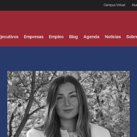
Campus Virtual
Al
¿
B
F
jecutivos
Empresas
Empleo
Blog
Agenda
Noticias
Sobr
P
E
P
F
B
F
I
P
e
C
V