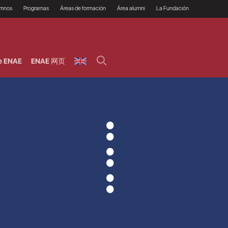
umnos
Programas
Áreas de formación
Área alumni
La Fundación
Por qué ENAE?
Todos los programas
Legal/Fiscal
Beneficios
olsa de empleo
Máster
Tecnología / Digital /
Asociarse
Semipresenciales y
Innovación / Data
oros
Preguntas Frecuentes
online
Science
e ENAE
ENAE 网页
rácticas en empresas
Programas Ejecutivos
Riesgos
NAE Alumni
Cursos de Postgrado y
Personas / RRHH /
Profesionales (Online)
HHDD
roceso de admisión
Agronegocios
inanciación, Becas y
onificación
Comercial / Marketing/
Ventas
inanciación estudios
magin LaCaixa
Dirección / Gestión /
Administración de
réstamo Imagina
empresas
studios Caja Rural
entral
Finanzas
entajas
Operaciones