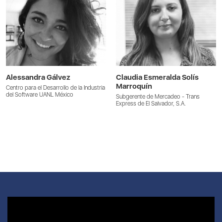
Alessandra Gálvez
Claudia Esmeralda Solís
Marroquín
Centro para el Desarrollo de la Industria
del Software UANL México
Subgerente de Mercadeo - Trans
Express de El Salvador, S.A.