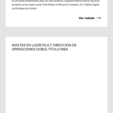
En un mundo empresarial cada vez más dinámico, la gestión efectiva de los recursos
humanos se ha vuelto crucial. Este Máster en Recursos Humanos, IA y Talento Digital
se distingue por ofrecer...
Ver máster
MÁSTER EN LOGÍSTICA Y DIRECCIÓN DE
OPERACIONES DOBLE TÍTULO MBA