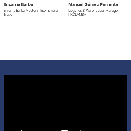
Encarna Barba
Manuel Gómez Pimienta
Encarna Barba Máster in International
Logistics & Warehouses Manager
Trade
PROLAMSA