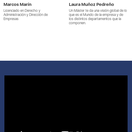
Marcos Marín
Laura Muñoz Pedreño
Licenciado en Derecho y
Un Máster te da una visión global de lo
Administración y Dirección de
que es el Mundo de la empresa y de
Empresas
los distintos departamentos que la
componen.