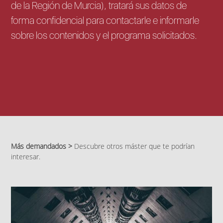
de la Región de Murcia), tratará sus datos de
forma confidencial para contactarle e informarle
sobre los contenidos y el programa solicitados.
Más demandados >
Descubre otros máster que te podrían
interesar.