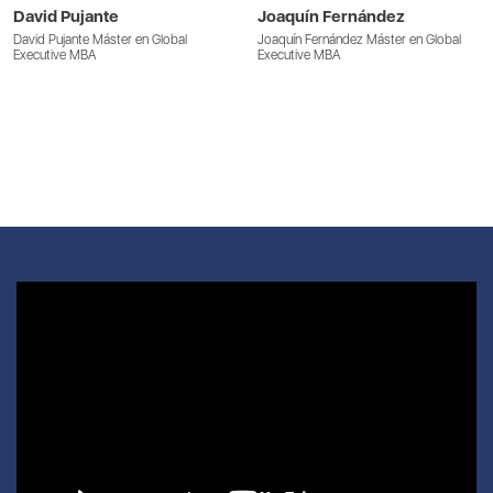
David Pujante
Joaquín Fernández
David Pujante Máster en Global
Joaquín Fernández Máster en Global
Executive MBA
Executive MBA