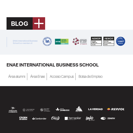
BLOG
ENAE INTERNATIONAL BUSINESS SCHOOL
Área alumni
Área Enae
Acceso Campus
Bolsa de Empleo