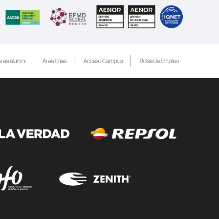
rea alumni
Área Enae
Acceso Campus
Bolsa de Empleo