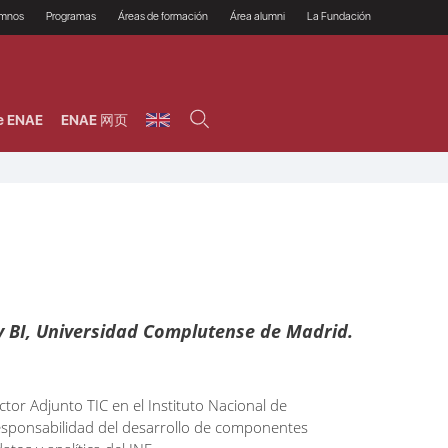
umnos
Programas
Áreas de formación
Área alumni
La Fundación
Por qué ENAE?
Todos los programas
Legal/Fiscal
Beneficios
olsa de empleo
Máster
Tecnología / Digital /
Asociarse
Semipresenciales y
Innovación / Data
oros
Preguntas Frecuentes
online
Science
e ENAE
ENAE 网页
rácticas en empresas
Programas Ejecutivos
Riesgos
NAE Alumni
Cursos de Postgrado y
Personas / RRHH /
Profesionales (Online)
HHDD
roceso de admisión
Agronegocios
inanciación, Becas y
onificación
Comercial / Marketing/
Ventas
inanciación estudios
magin LaCaixa
Dirección / Gestión /
Administración de
réstamo Imagina
empresas
studios Caja Rural
entral
Finanzas
entajas
Operaciones
y BI, Universidad Complutense de Madrid.
or Adjunto TIC en el Instituto Nacional de
responsabilidad del desarrollo de componentes