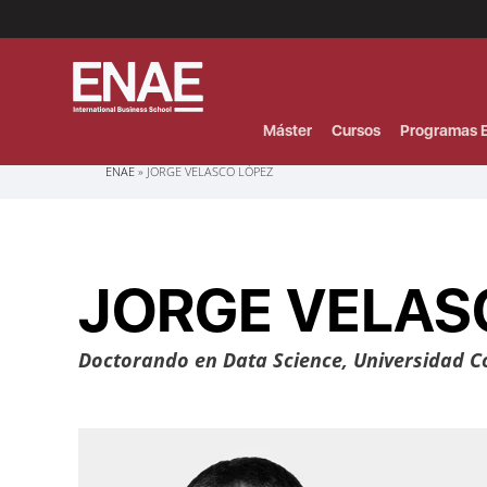
Menú
Superior
(Header)
Máster
Cursos
Programas E
Sobrescribir
ENAE
JORGE VELASCO LÓPEZ
enlaces
de
ayuda
a
la
navegación
JORGE VELAS
Doctorando en Data Science, Universidad C