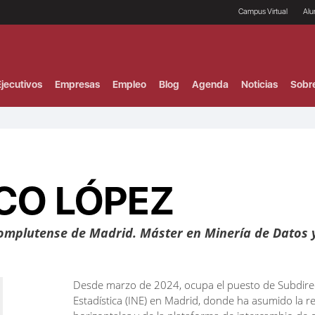
Campus Virtual
Al
¿
B
F
jecutivos
Empresas
Empleo
Blog
Agenda
Noticias
Sobr
P
E
P
F
B
F
I
CO LÓPEZ
P
e
C
V
omplutense de Madrid. Máster en Minería de Datos 
Desde marzo de 2024, ocupa el puesto de Subdirect
Estadística (INE) en Madrid, donde ha asumido la 