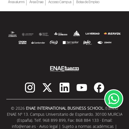
Área alumni
Área Enae
Acceso Campus
Bolsa de Empleo
© 2026
ENAE INTERNATIONAL BUSINESS SCHOOL.
Edificio
ENAE Nº 13. Campus Universitario de Espinardo. 30100 MURCIA
(España). Telf. 968 899 899, Fax: 868 884 133 · Email:
info@enae.es
·
Aviso legal
|
Sujeto a normas académicas
|