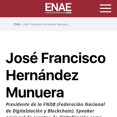
Sobrescribir
ENAE
José Francisco Hernández Munuera
enlaces
de
ayuda
a
la
navegación
José Francisco
Hernández
Munuera
Presidente de la FNDB (Federación Nacional
de Digitalziación y Blockchain). Speaker