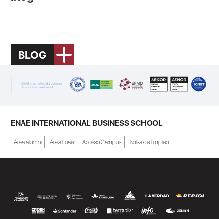
BLOG
ENAE INTERNATIONAL BUSINESS SCHOOL
Área alumni
Área Enae
Acceso Campus
Bolsa de Empleo