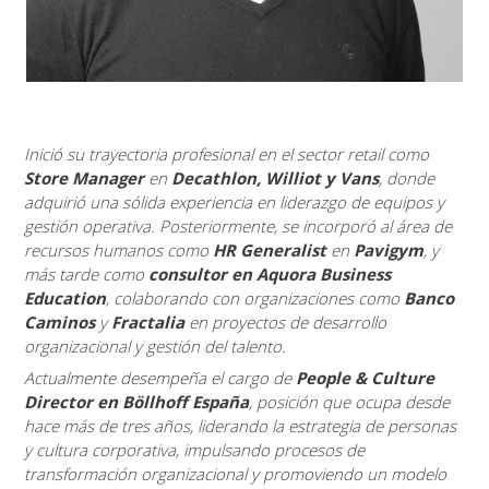
Inició su trayectoria profesional en el sector retail como
Store Manager
en
Decathlon, Williot y Vans
, donde
adquirió una sólida experiencia en liderazgo de equipos y
gestión operativa. Posteriormente, se incorporó al área de
recursos humanos como
HR Generalist
en
Pavigym
, y
más tarde como
consultor en Aquora Business
Education
, colaborando con organizaciones como
Banco
Caminos
y
Fractalia
en proyectos de desarrollo
organizacional y gestión del talento.
Actualmente desempeña el cargo de
People & Culture
Director en Böllhoff España
, posición que ocupa desde
hace más de tres años, liderando la estrategia de personas
y cultura corporativa, impulsando procesos de
transformación organizacional y promoviendo un modelo