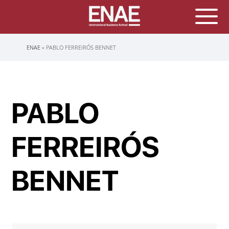
Sobrescribir
ENAE
PABLO FERREIRÓS BENNET
enlaces
de
ayuda
a
la
navegación
PABLO
FERREIRÓS
BENNET