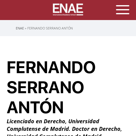
Sobrescribir
ENAE
FERNANDO SERRANO ANTÓN
enlaces
de
ayuda
a
la
navegación
FERNANDO
SERRANO
ANTÓN
Licenciado en Derecho, Universidad
Complutense de Madrid. Doctor en Derecho,