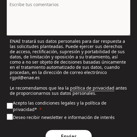
t
r
y
s
e
l
ENAE tratará sus datos personales para dar respuesta a
e
las solicitudes planteadas. Puede ejercer sus derechos
c
de acceso, rectificación, supresión y portabilidad de sus
t
datos, de limitación y oposición a su tratamiento, así
e
como a no ser objeto de decisiones basadas únicamente
en el tratamiento automatizado de sus datos, cuando
d
procedan, en la dirección de correo electrónico
rgpd@enae.es
Le recomendamos que lea la
política de privacidad
antes
de proporcionarnos sus datos personales.
Acepto las condiciones legales y la política de
privacidad*
Deseo recibir newsletter e información de interés
Enviar