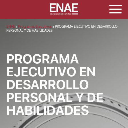
Sobrescribir enlaces de ayuda a la navegación
ENAE
Programas Ejecutivos
PROGRAMA EJECUTIVO EN DESARROLLO
PERSONAL Y DE HABILIDADES
PROGRAMA
EJECUTIVO EN
DESARROLLO
PERSONAL Y DE
HABILIDADES