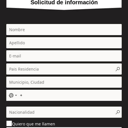
Solicitud de información
N
o
c
o
u
Quiero que me llamen
n