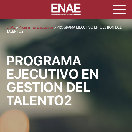
Sobrescribir enlaces de ayuda a la navegación
ENAE
Programas Ejecutivos
PROGRAMA EJECUTIVO EN GESTION DEL
TALENTO2
PROGRAMA
EJECUTIVO EN
GESTION DEL
TALENTO2