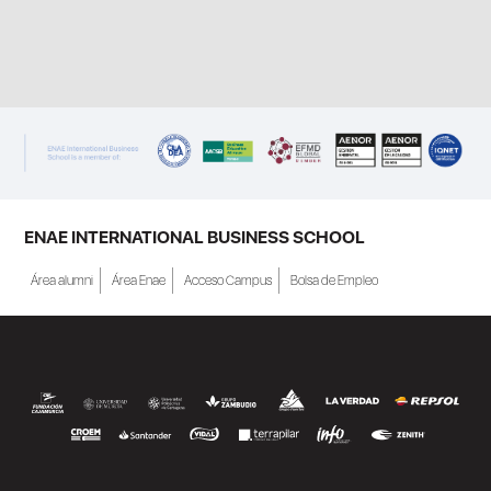
ENAE INTERNATIONAL BUSINESS SCHOOL
Área alumni
Área Enae
Acceso Campus
Bolsa de Empleo