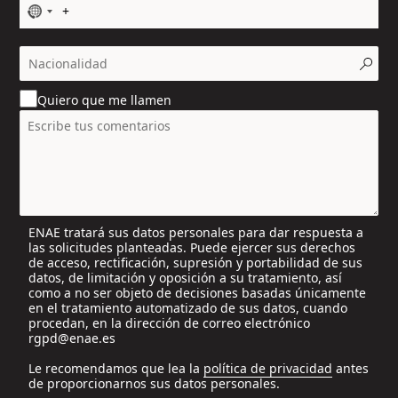
N
o
c
o
u
Quiero que me llamen
n
t
r
y
s
e
l
ENAE tratará sus datos personales para dar respuesta a
e
las solicitudes planteadas. Puede ejercer sus derechos
c
de acceso, rectificación, supresión y portabilidad de sus
t
datos, de limitación y oposición a su tratamiento, así
e
como a no ser objeto de decisiones basadas únicamente
en el tratamiento automatizado de sus datos, cuando
d
procedan, en la dirección de correo electrónico
rgpd@enae.es
Le recomendamos que lea la
política de privacidad
antes
de proporcionarnos sus datos personales.