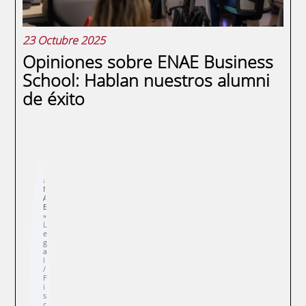
23 Octubre 2025
Opiniones sobre ENAE Business
School: Hablan nuestros alumni
de éxito
Sobrescribir
E
enlaces
N
de
A
ayuda
E
a
la
navegación
L
e
g
a
l
/
F
i
s
c