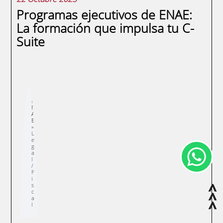
Programas ejecutivos de ENAE:
La formación que impulsa tu C-
Suite
Sobrescribir
E
enlaces
N
de
A
ayuda
E
a
la
navegación
L
e
g
a
l
/
F
i
s
c
a
l