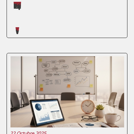
Máster impartidos por Judit López Martínez
SEGUIR LEYENDO
Artículos escritos en nuestro blog
Cuando hablamos de ENAE Business
School, no estamos solo ante otra
institución educativa; estamos ante un
lugar donde muchos han encontrado su
camino hacia el éxito profesional. Hoy, nos
sumergimos en las experiencias de los
alumni que han pasado...
22 Octubre 2025