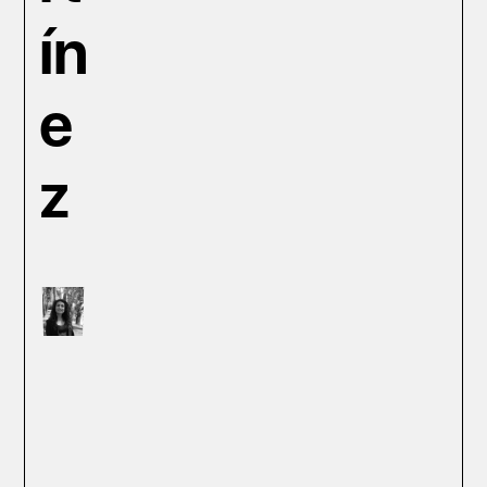
ín
e
z