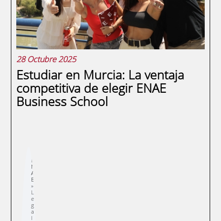
permite...
28 Octubre 2025
Estudiar en Murcia: La ventaja
competitiva de elegir ENAE
Business School
Sobrescribir
E
enlaces
N
de
A
ayuda
E
a
la
navegación
L
e
g
a
l