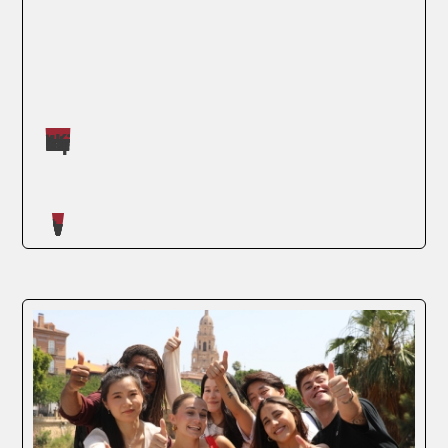
Máster impartidos por Daniel Román Barker
SEGUIR LEYENDO
Artículos escritos en nuestro blog
Hoy en día, el mundo laboral no tiene
fronteras, y cada vez más personas están
buscando maneras de mejorar sus
habilidades y avanzar en sus carreras. Aquí
es donde entra en juego el máster online.
Esta modalidad de estudio no solo te