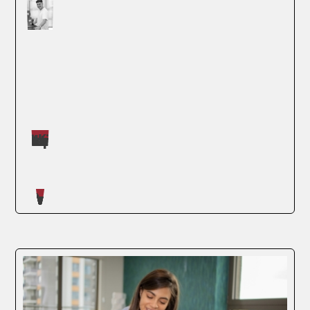
Máster impartidos por Daniel Román Barker
SEGUIR LEYENDO
Artículos escritos en nuestro blog
Terminar un máster es una buena noticia.
Convertirlo en una oportunidad
profesional, una noticia aún mejor. Si tu