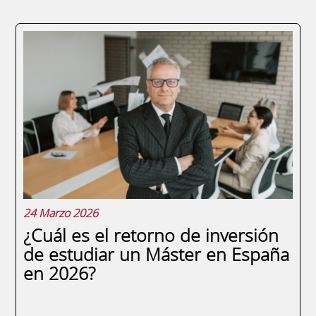
Si alguna vez te has dicho "me gustaría
emprender, pero me falta experiencia real",
el Erasmus para jóvenes emprendedores
puede ser exactamente lo que estás
buscando. No es un viaje de estudios ni un
curso online con certificado bonito. Es
aprender...
24 Marzo 2026
¿Cuál es el retorno de inversión
de estudiar un Máster en España
en 2026?