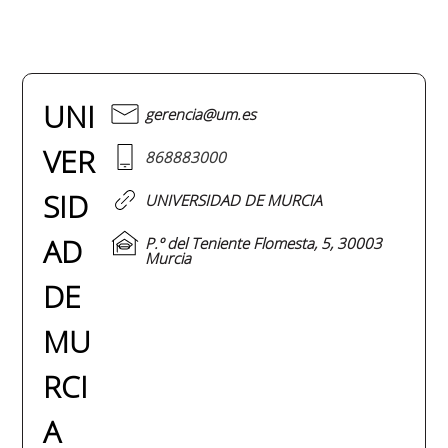
UNI
gerencia@um.es
VER
868883000
SID
UNIVERSIDAD DE MURCIA
AD
P.º del Teniente Flomesta, 5, 30003
Murcia
DE
MU
RCI
A