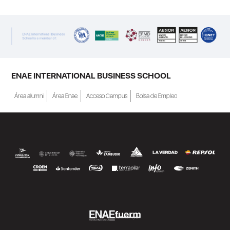
renovado su acuerdo de colaboración para
la convocatoria 2026 de las Becas "Derecho
a Crecer". El programa está dirigido a
personas inscritas como demandantes de
empleo en la Región de Murcia y ofrece
becas de estudio parciales (50%), además
ENAE INTERNATIONAL BUSINESS SCHOOL
de al menos una beca...
Área alumni
Área Enae
Acceso Campus
Bolsa de Empleo
SEGUIR LEYENDO