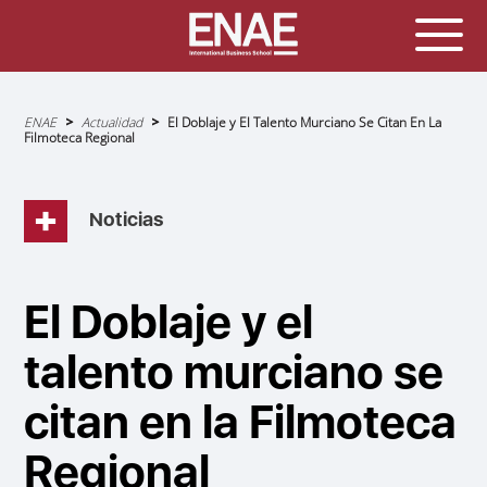
Sobrescribir
ENAE
Actualidad
El Doblaje y El Talento Murciano Se Citan En La
enlaces
Filmoteca Regional
de
ayuda
a
la
navegación
Noticias
El Doblaje y el
talento murciano se
citan en la Filmoteca
Regional