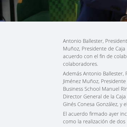
Antonio Ballester, Preside
Muñoz, Presidente de Caja 
acuerdo con el fin de colab
colaboradores.
Además Antonio Ballester, 
Jiménez Muñoz, Presidente 
Business School Manuel Rin
Director General de la Caja
Ginés Conesa González, y e
El acuerdo firmado ayer inc
como la realización de dos