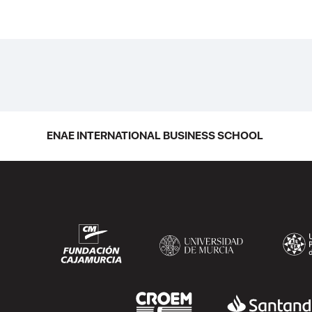
La promoción 2025/2026 de ENAE
Business School se convirtió en una de
las más internacionales de la historia de
la escuela en una ceremonia celebrada
en Murcia con 44 grados y más de 600
asistentes. Ricardo Navarro,
ENAE INTERNATIONAL BUSINESS SCHOOL
vicepresidente senior de Generac Power
Systems en Estados Unidos y antiguo
alumno...