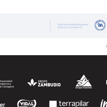
ENAE Business School y el SEF han
renovado su acuerdo de colaboración
para la convocatoria 2026 de las Becas
"Derecho a Crecer". El programa está
dirigido a personas inscritas como
demandantes de empleo en la Región de
Á
Murcia y ofrece becas de estudio
parciales (50%), además de al menos una
beca...