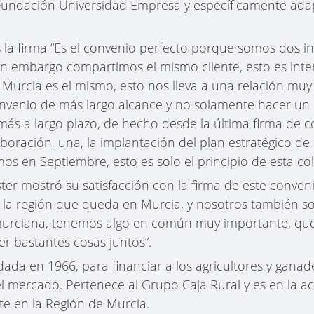
Fundación Universidad Empresa y específicamente ada
 la firma “Es el convenio perfecto porque somos dos i
n embargo compartimos el mismo cliente, esto es inter
Murcia es el mismo, esto nos lleva a una relación muy
 convenio de más largo alcance y no solamente hacer un
ás a largo plazo, de hecho desde la última firma de 
ación, una, la implantación del plan estratégico de la 
en Septiembre, esto es solo el principio de esta co
ster mostró su satisfacción con la firma de este conveni
e la región que queda en Murcia, y nosotros también s
urciana, tenemos algo en común muy importante, que
r bastantes cosas juntos”.
dada en 1966, para financiar a los agricultores y ganade
l mercado. Pertenece al Grupo Caja Rural y es en la ac
te en la Región de Murcia.