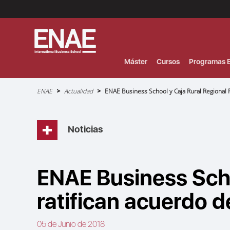
Menú
Superior
(Header)
Máster
Cursos
Programas E
Sobrescribir
ENAE
Actualidad
ENAE Business School y Caja Rural Regional 
enlaces
de
ayuda
a
la
navegación
Noticias
ENAE Business Scho
ratifican acuerdo 
05 de Junio de 2018