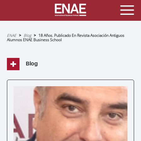
Sobrescribir
ENAE
Blog
18 Años. Publicado En Revista Asociación Antiguos
enlaces
Alumnos ENAE Business School
de
ayuda
a
la
navegación
Blog