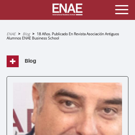
Sobrescribir
ENAE
Blog
18 Años. Publicado En Revista Asociación Antiguos
enlaces
Alumnos ENAE Business School
de
ayuda
a
la
navegación
Blog