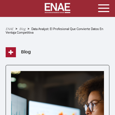
Sobrescribir
ENAE
Blog
Data Analyst: El Profesional Que Convierte Datos En
enlaces
Ventaja Competitiva
de
ayuda
a
la
navegación
Blog