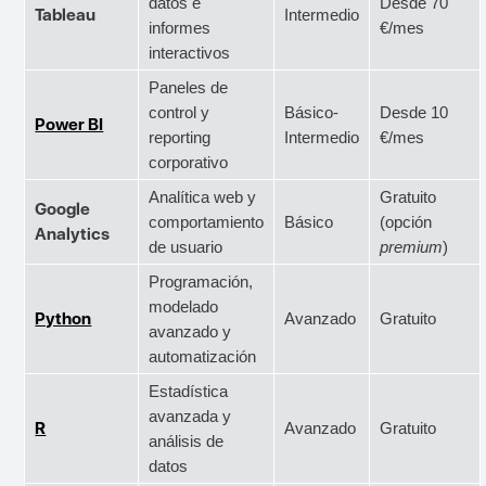
datos e
Desde 70
Tableau
Intermedio
informes
€/mes
interactivos
Paneles de
control y
Básico-
Desde 10
Power BI
reporting
Intermedio
€/mes
corporativo
Analítica web y
Gratuito
Google
comportamiento
Básico
(opción
Analytics
de usuario
premium
)
Programación,
modelado
Python
Avanzado
Gratuito
avanzado y
automatización
Estadística
avanzada y
R
Avanzado
Gratuito
análisis de
datos