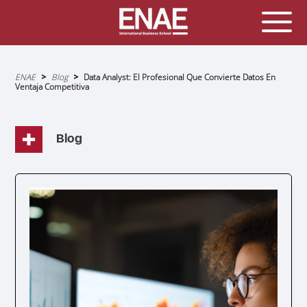
Sobrescribir
ENAE
Blog
Data Analyst: El Profesional Que Convierte Datos En
enlaces
Ventaja Competitiva
de
ayuda
a
la
navegación
Blog