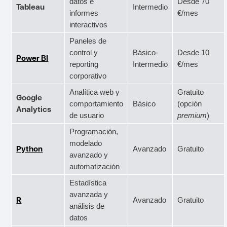
datos e
Desde 70
Tableau
Intermedio
informes
€/mes
interactivos
Paneles de
control y
Básico-
Desde 10
Power BI
reporting
Intermedio
€/mes
corporativo
Analítica web y
Gratuito
Google
comportamiento
Básico
(opción
Analytics
de usuario
premium
)
Programación,
modelado
Python
Avanzado
Gratuito
avanzado y
automatización
Estadística
avanzada y
R
Avanzado
Gratuito
análisis de
datos