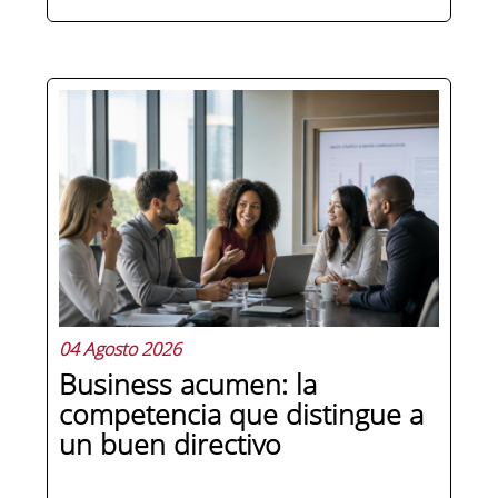
Cuando una organización crece o
cambia de dirección estratégica, una
de las primeras preguntas que surgen
es: ¿cómo nos organizamos? La
respuesta no es trivial. La estructura
organizacional condiciona quién
decide qué, cómo fluye la información
y,...
04 Agosto 2026
Business acumen: la
competencia que distingue a
un buen directivo