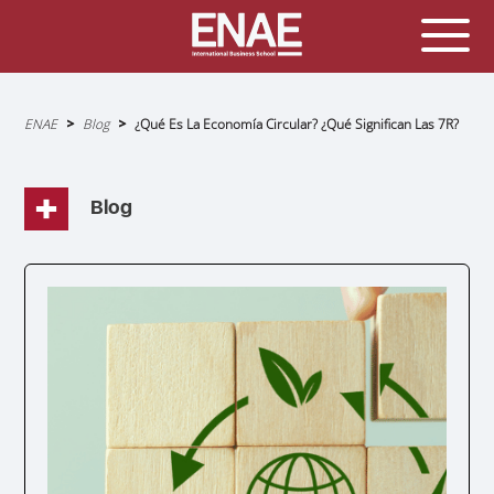
Sobrescribir
ENAE
Blog
¿Qué Es La Economía Circular? ¿Qué Significan Las 7R?
enlaces
de
ayuda
a
la
navegación
Blog