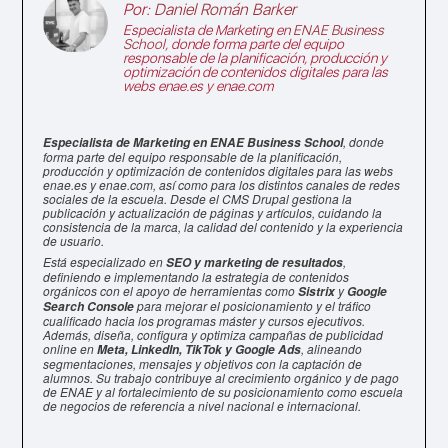
Por:
Daniel Román Barker
Especialista de Marketing en
ENAE Business
School
, donde forma parte del equipo
responsable de la planificación, producción y
optimización de contenidos digitales para las
webs enae.es y enae.com
, donde
Especialista de Marketing en ENAE Business School
forma parte del equipo responsable de la planificación,
producción y optimización de contenidos digitales para las webs
enae.es y enae.com, así como para los distintos canales de redes
sociales de la escuela. Desde el CMS Drupal gestiona la
publicación y actualización de páginas y artículos, cuidando la
consistencia de la marca, la calidad del contenido y la experiencia
de usuario.
Está especializado en
,
SEO y marketing de resultados
definiendo e implementando la estrategia de contenidos
orgánicos con el apoyo de herramientas como
y
Sistrix
Google
para mejorar el posicionamiento y el tráfico
Search Console
cualificado hacia los programas máster y cursos ejecutivos.
Además, diseña, configura y optimiza campañas de publicidad
online en
, alineando
Meta, LinkedIn, TikTok y Google Ads
segmentaciones, mensajes y objetivos con la captación de
alumnos. Su trabajo contribuye al crecimiento orgánico y de pago
de ENAE y al fortalecimiento de su posicionamiento como escuela
de negocios de referencia a nivel nacional e internacional.