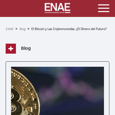
Sobrescribir
ENAE
Blog
El Bitcoin y Las Criptomonedas: ¿El Dinero del Futuro?
enlaces
de
ayuda
a
la
navegación
Blog