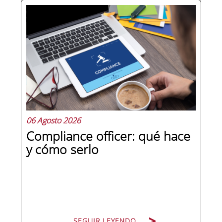
Hay personas que ocupan puestos de
dirección y hay personas que lideran.
La diferencia no está en el cargo ni en
la antigüedad, sino en un conjunto de
competencias que se pueden
aprender, practicar y medir. Si te
preguntas qué separa a un directivo...
06 Agosto 2026
Compliance officer: qué hace
y cómo serlo
SEGUIR LEYENDO
SEGUIR LEYENDO