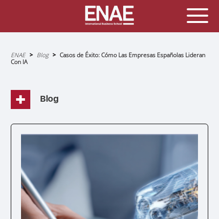
Sobrescribir
ENAE
Blog
Casos de Éxito: Cómo Las Empresas Españolas Lideran
enlaces
Con IA
de
ayuda
a
la
navegación
Blog