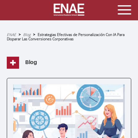
Sobrescribir
ENAE
Blog
Estrategias Efectivas de Personalización Con IA Para
enlaces
Disparar Las Conversiones Corporativas
de
ayuda
a
la
navegación
Blog