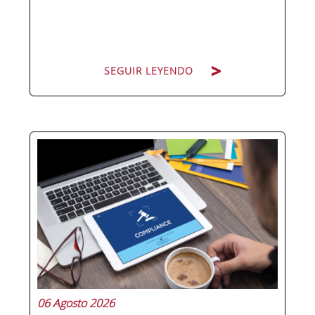
SEGUIR LEYENDO
Hay personas que ocupan puestos de
dirección y hay personas que lideran.
La diferencia no está en el cargo ni en
la antigüedad, sino en un conjunto de
competencias que se pueden
aprender, practicar y medir. Si te
preguntas qué separa a un directivo...
06 Agosto 2026