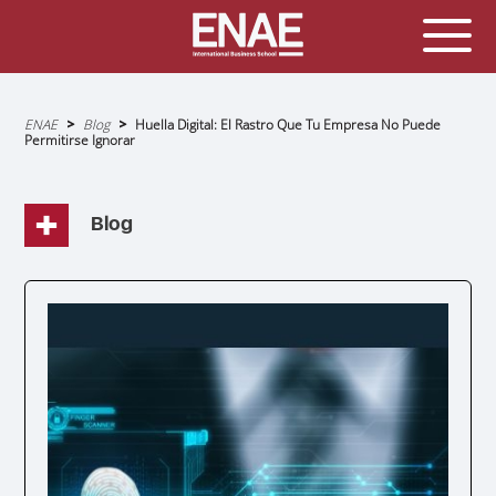
Sobrescribir
ENAE
Blog
Huella Digital: El Rastro Que Tu Empresa No Puede
enlaces
Permitirse Ignorar
de
ayuda
a
la
navegación
Blog