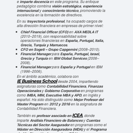
e
en este programa. Su enfoque
imparte docencia
pedagógico combina
,
visión estratégica
experiencia
y
, promoviendo la
internacional
conocimiento técnico
excelencia en la formación de directivos.
En su
, ha ocupado cargos de
trayectoria profesional
alta dirección financiera en empresas de primer nivel:
en
Chief Financial Officer (CFO)
AXA MEDLA IT
(2010–2019), con responsabilidad sobre
operaciones financieras en
España, Portugal, Italia,
.
Grecia, Turquía y Marruecos
(2008–2010).
CFO en Sogeti – Grupo Capgemini
para
Financial Manager
España, Portugal, Israel,
en
(2006–
Grecia y Turquía
IBM Global Services
2008).
para
en IBM
Financial Manager
España y Portugal
(1996–2006).
En el ámbito académico, colabora con
IE Business School
desde 2004, impartiendo
asignaturas como
,
Contabilidad Financiera
Finanzas
y
en programas
Operacionales
Gobierno Corporativo
como
, en inglés y
IMBA, MIM, Executive MBA y APD
español. Ha sido distinguido como
Mejor Profesor del
en
en la asignatura de
Master Program
2012 y 2016
Contabilidad Financiera.
ICEA
También es
, donde
profesor asociado en
imparte
y
Análisis Financiero de Balances
Cuentas
en programas como el
Técnicas del Sector Asegurador
y el
Máster en Dirección Aseguradora (MDA)
Programa