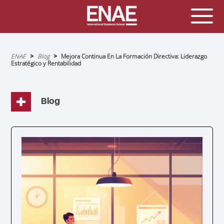
Sobrescribir
ENAE
Blog
Mejora Continua En La Formación Directiva: Liderazgo
enlaces
Estratégico y Rentabilidad
de
ayuda
a
la
navegación
Blog