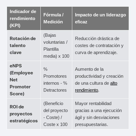
Indicador de
Fórmula /
Impacto de un liderazgo
rendimiento
Medición
eficaz
(KPI)
(Bajas
Rotación de
Reducción drástica de
voluntarias /
talento
costes de contratación y
Plantilla
clave
curva de aprendizaje.
media) x 100
eNPS
%
Aumento de la
(Employee
Promotores
productividad y creación
Net
internos - %
de una cultura de
alto
Promoter
Detractores
rendimiento
.
Score)
(Beneficio
Mayor rentabilidad
ROI de
del proyecto
gracias a una ejecución
proyectos
- Coste) /
ágil y sin desviaciones
estratégicos
Coste x 100
presupuestarias.