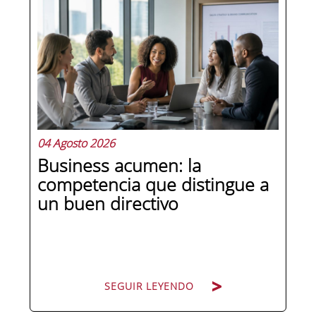
de las primeras preguntas que surgen
es: ¿cómo nos organizamos? La
respuesta no es trivial. La estructura
organizacional condiciona quién
decide qué, cómo fluye la información
y,...
04 Agosto 2026
Business acumen: la
competencia que distingue a
un buen directivo
SEGUIR LEYENDO
SEGUIR LEYENDO