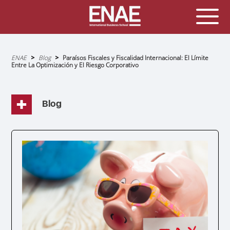
Sobrescribir
ENAE
Blog
Paraísos Fiscales y Fiscalidad Internacional: El Límite
enlaces
Entre La Optimización y El Riesgo Corporativo
de
ayuda
a
la
navegación
Blog