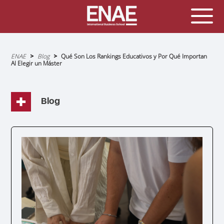
Sobrescribir
ENAE
Blog
Qué Son Los Rankings Educativos y Por Qué Importan
enlaces
Al Elegir un Máster
de
ayuda
a
la
navegación
Blog