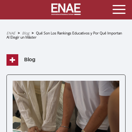
Sobrescribir
ENAE
Blog
Qué Son Los Rankings Educativos y Por Qué Importan
enlaces
Al Elegir un Máster
de
ayuda
a
la
navegación
Blog