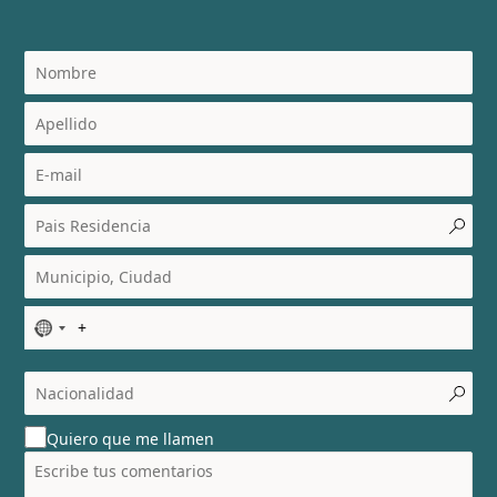
N
o
c
o
u
Quiero que me llamen
n
t
r