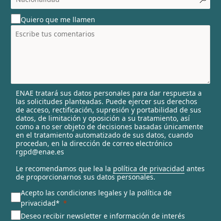
o
u
Quiero que me llamen
n
t
r
y
s
e
l
ENAE tratará sus datos personales para dar respuesta a
e
las solicitudes planteadas. Puede ejercer sus derechos
c
de acceso, rectificación, supresión y portabilidad de sus
t
datos, de limitación y oposición a su tratamiento, así
e
como a no ser objeto de decisiones basadas únicamente
en el tratamiento automatizado de sus datos, cuando
d
procedan, en la dirección de correo electrónico
rgpd@enae.es
Le recomendamos que lea la
política de privacidad
antes
de proporcionarnos sus datos personales.
Acepto las condiciones legales y la política de
privacidad*
Deseo recibir newsletter e información de interés