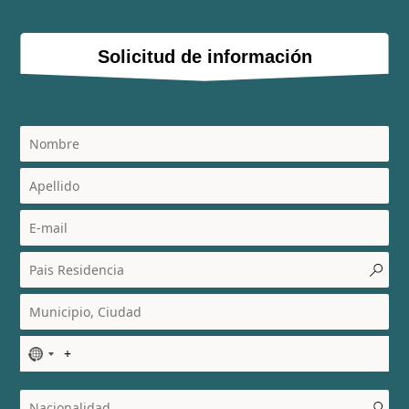
Solicitud de información
N
o
c