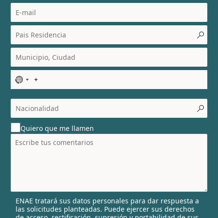
N
o
c
o
u
Quiero que me llamen
n
t
r
y
s
e
l
ENAE tratará sus datos personales para dar respuesta a
e
las solicitudes planteadas. Puede ejercer sus derechos
c
de acceso, rectificación, supresión y portabilidad de sus