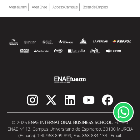
Área alumni
Área Enae
Acceso Campus
Bolsa de Empleo
© 2026
ENAE INTERNATIONAL BUSINESS SCHOOL.
Edificio
ENAE Nº 13. Campus Universitario de Espinardo. 30100 MURCIA
(España). Telf. 968 899 899, Fax: 868 884 133 · Email: