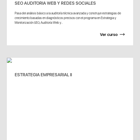
SEO AUDITORIA WEB Y REDES SOCIALES
Pasa del análisis básico a la auditoría técnica avanzada y construye estrategias de
crecimiento basadas en diagnósticos precisos con el programa en Estrategia y
Monitorización SEO, Auditoría Web y...
Ver curso
ESTRATEGIA EMPRESARIAL II