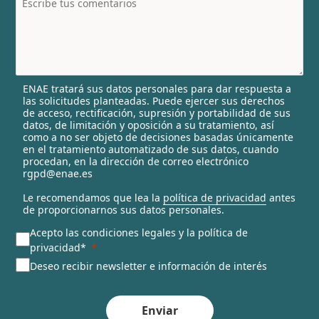
t
r
y
s
e
l
ENAE tratará sus datos personales para dar respuesta a
e
las solicitudes planteadas. Puede ejercer sus derechos
c
de acceso, rectificación, supresión y portabilidad de sus
t
datos, de limitación y oposición a su tratamiento, así
e
como a no ser objeto de decisiones basadas únicamente
en el tratamiento automatizado de sus datos, cuando
d
procedan, en la dirección de correo electrónico
rgpd@enae.es
Le recomendamos que lea la
política de privacidad
antes
de proporcionarnos sus datos personales.
Acepto las condiciones legales y la política de
privacidad*
Deseo recibir newsletter e información de interés
Enviar