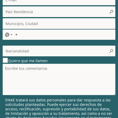
N
o
c
o
u
Quiero que me llamen
n
t
r
y
s
e
l
ENAE tratará sus datos personales para dar respuesta a las
e
solicitudes planteadas. Puede ejercer sus derechos de
c
acceso, rectificación, supresión y portabilidad de sus datos,
t
de limitación y oposición a su tratamiento, así como a no ser
objeto de decisiones basadas únicamente en el tratamiento
e