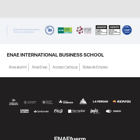
ENAE INTERNATIONAL BUSINESS SCHOOL
Área alumni
Área Enae
Acceso Campus
Bolsa de Empleo