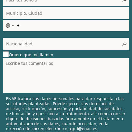
N
o
c
o
u
Quiero que me llamen
n
t
r
y
s
e
l
ENAE tratará sus datos personales para dar respuesta a las
e
solicitudes planteadas. Puede ejercer sus derechos de
c
acceso, rectificación, supresión y portabilidad de sus datos,
t
de limitación y oposición a su tratamiento, así como a no ser
objeto de decisiones basadas únicamente en el tratamiento
e
automatizado de sus datos, cuando procedan, en la
d
dirección de correo electrónico rgpd@enae.es