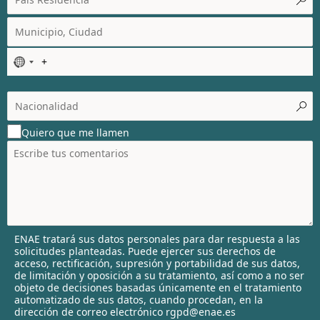
N
o
c
o
u
Quiero que me llamen
n
t
r
y
s
e
l
ENAE tratará sus datos personales para dar respuesta a las
e
solicitudes planteadas. Puede ejercer sus derechos de
c
acceso, rectificación, supresión y portabilidad de sus datos,
t
de limitación y oposición a su tratamiento, así como a no ser
objeto de decisiones basadas únicamente en el tratamiento
e
automatizado de sus datos, cuando procedan, en la
d
dirección de correo electrónico rgpd@enae.es