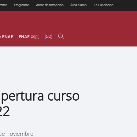
umnos
Programas
Áreas de formación
Área alumni
La Fundación
Por qué ENAE?
Todos los programas
Legal/Fiscal
Beneficios
olsa de empleo
Máster
Tecnología / Digital /
Asociarse
Semipresenciales y
Innovación / Data
oros
Preguntas Frecuentes
online
Science
e ENAE
ENAE 网页
rácticas en empresas
Programas Ejecutivos
Riesgos
NAE Alumni
Cursos de Postgrado y
Personas / RRHH /
Profesionales (Online)
HHDD
roceso de admisión
Agronegocios
inanciación, Becas y
onificación
Comercial / Marketing/
Ventas
inanciación estudios
magin LaCaixa
Dirección / Gestión /
Administración de
réstamo Imagina
empresas
studios Caja Rural
apertura curso
entral
Finanzas
entajas
Operaciones
22
 de noviembre