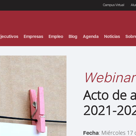
Campus Virtual
Al
¿
B
F
jecutivos
Empresas
Empleo
Blog
Agenda
Noticias
Sobr
P
E
P
F
B
F
Webinar
I
P
e
Acto de 
C
V
2021-20
: Miércoles 17
Fecha