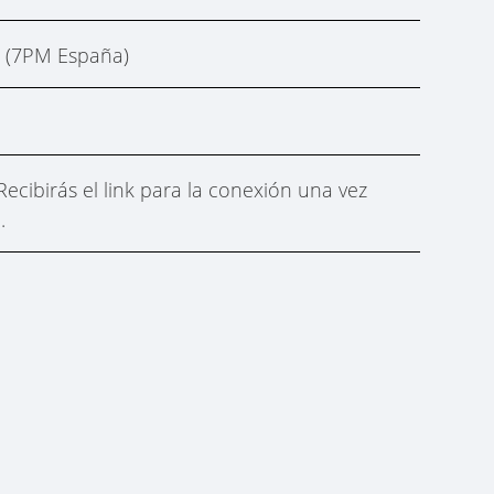
h. (7PM España)
Recibirás el link para la conexión una vez
.