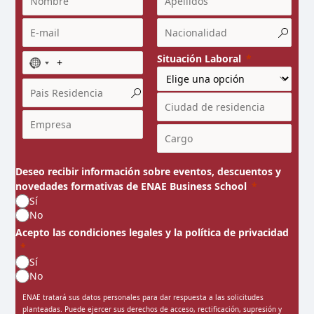
Situación Laboral
N
o
c
o
u
n
t
r
Deseo recibir información sobre eventos, descuentos y
y
novedades formativas de ENAE Business School
s
Sí
e
No
l
Acepto las condiciones legales y la política de privacidad
e
c
Sí
t
No
e
ENAE tratará sus datos personales para dar respuesta a las solicitudes
d
planteadas. Puede ejercer sus derechos de acceso, rectificación, supresión y