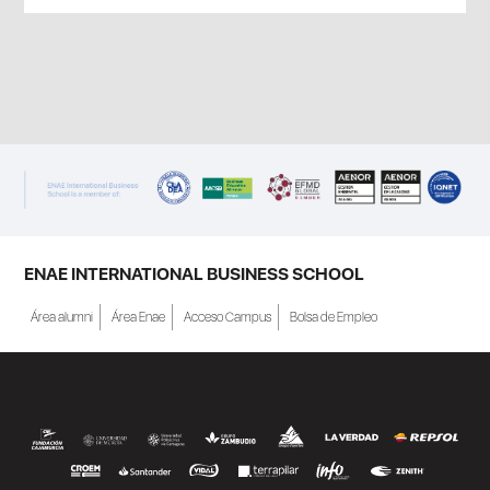
ENAE INTERNATIONAL BUSINESS SCHOOL
Área alumni
Área Enae
Acceso Campus
Bolsa de Empleo