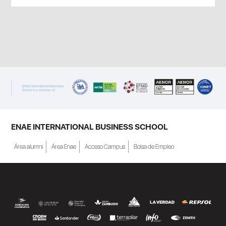
ENAE INTERNATIONAL BUSINESS SCHOOL
Área alumni
Área Enae
Acceso Campus
Bolsa de Empleo