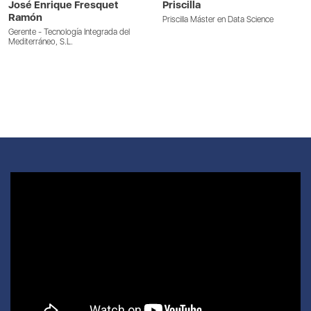
José Enrique Fresquet
Priscilla
Ramón
Priscilla Máster en Data Science
Gerente - Tecnología Integrada del
Mediterráneo, S.L.