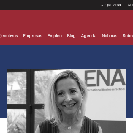
Campus Virtual
Al
¿
B
F
jecutivos
Empresas
Empleo
Blog
Agenda
Noticias
Sobr
P
E
P
F
B
F
I
P
e
C
V