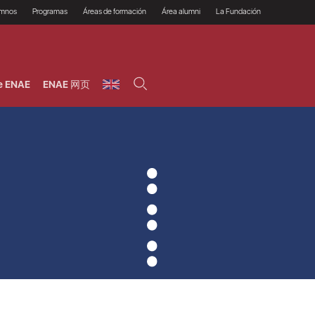
umnos
Programas
Áreas de formación
Área alumni
La Fundación
Por qué ENAE?
Todos los programas
Legal/Fiscal
Beneficios
olsa de empleo
Máster
Tecnología / Digital /
Asociarse
Semipresenciales y
Innovación / Data
oros
Preguntas Frecuentes
online
Science
e ENAE
ENAE 网页
rácticas en empresas
Programas Ejecutivos
Riesgos
NAE Alumni
Cursos de Postgrado y
Personas / RRHH /
Profesionales (Online)
HHDD
roceso de admisión
Agronegocios
inanciación, Becas y
onificación
Comercial / Marketing/
Ventas
inanciación estudios
magin LaCaixa
Dirección / Gestión /
Administración de
réstamo Imagina
empresas
studios Caja Rural
entral
Finanzas
entajas
Operaciones