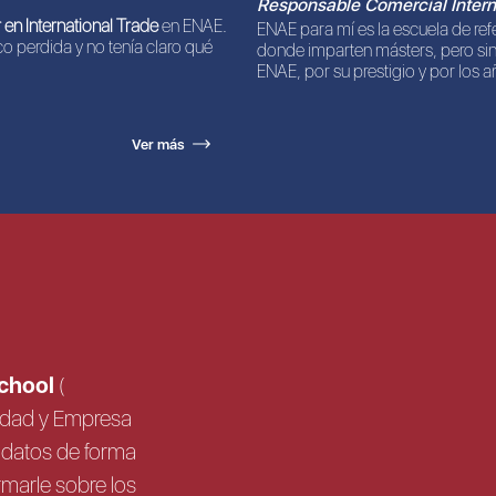
Responsable Comercial Intern
 en International Trade
en ENAE.
ENAE para mí es la escuela de re
o perdida y no tenía claro qué
donde imparten másters, pero sin
ENAE, por su prestigio y por los añ
Ver más
School
(
sidad y Empresa
us datos de forma
rmarle sobre los