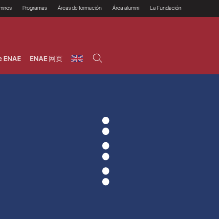
umnos
Programas
Áreas de formación
Área alumni
La Fundación
Por qué ENAE?
Todos los programas
Legal/Fiscal
Beneficios
olsa de empleo
Máster
Tecnología / Digital /
Asociarse
Semipresenciales y
Innovación / Data
oros
Preguntas Frecuentes
online
Science
e ENAE
ENAE 网页
rácticas en empresas
Programas Ejecutivos
Riesgos
NAE Alumni
Cursos de Postgrado y
Personas / RRHH /
Profesionales (Online)
HHDD
roceso de admisión
Agronegocios
inanciación, Becas y
onificación
Comercial / Marketing/
Ventas
inanciación estudios
magin LaCaixa
Dirección / Gestión /
Administración de
réstamo Imagina
empresas
studios Caja Rural
entral
Finanzas
entajas
Operaciones