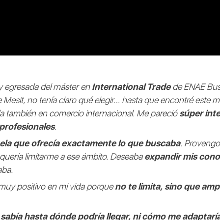
y egresada del máster en
International Trade
de ENAE Bus
 Mesit, no tenía claro qué elegir… hasta que encontré este m
da también en comercio internacional. Me pareció
súper int
profesionales
.
uela que ofrecía exactamente lo que buscaba
. Provengo
 quería limitarme a ese ámbito. Deseaba
expandir mis cono
aba.
muy positivo en mi vida porque
no te limita, sino que am
sabía hasta dónde podría llegar, ni cómo me adaptarí