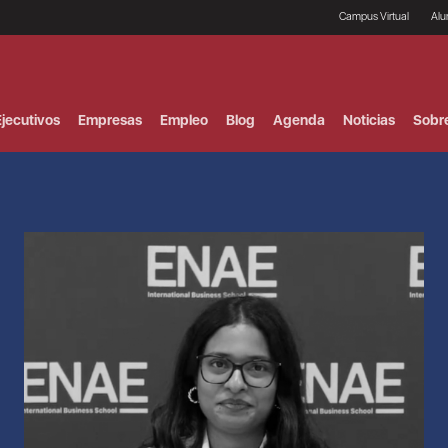
Campus Virtual
Al
¿
B
F
jecutivos
Empresas
Empleo
Blog
Agenda
Noticias
Sobr
P
E
P
F
B
F
I
P
e
C
V