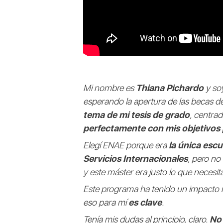
Mi nombre es
Thiana Pichardo
y so
esperando la apertura de las becas de
tema de mi tesis de grado
, centra
perfectamente con mis objetivos 
Elegí ENAE porque era
la única esc
Servicios Internacionales
, pero no
y este máster era justo lo que necesit
Este programa ha tenido un impacto 
eso para mí
es clave
.
Tenía mis dudas al principio, claro.
No 