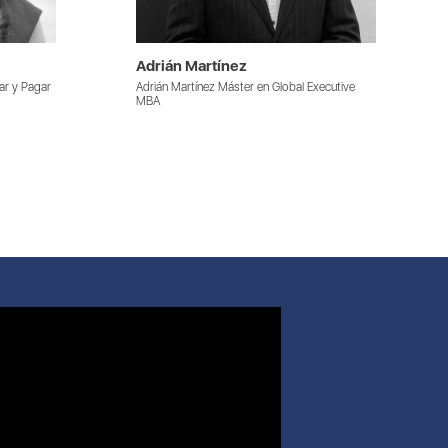
Adrián Martínez
ar y Pagar
Adrián Martínez Máster en Global Executive
MBA