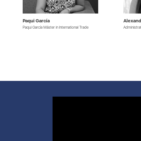
Paqui García
Alexand
Paqui García Máster in International Trade
Administra